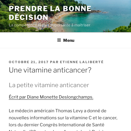
Aller
PRENDRE LA BONNE
au
DÉCISION
contenu
La compétence la plus importante à maîtriser
Menu
PUBLIÉ
OCTOBRE 21, 2017
PAR
ETIENNE LALIBERTÉ
LE
Une vitamine anticancer?
La petite vitamine anticancer
Écrit par Diane Monette Deslongchamps.
Le médecin américain Thomas Levy a donné de
nouvelles informations sur la vitamine C et le cancer,
lors du dernier Congrès International de Santé