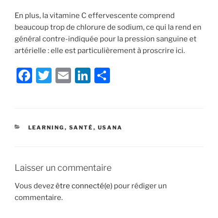
En plus, la vitamine C effervescente comprend
beaucoup trop de chlorure de sodium, ce qui la rend en
général contre-indiquée pour la pression sanguine et
artérielle : elle est particulièrement à proscrire ici.
F
T
E
Li
S
a
w
m
n
h
c
itt
ai
k
ar
e
er
l
e
e
CATÉGORIES
LEARNING
,
SANTÉ
,
USANA
b
dI
o
n
o
Laisser un commentaire
k
Vous devez
être connecté(e)
pour rédiger un
commentaire.