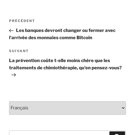
Navigation
Article
PRÉCÉDENT
de
précédent
Les banques devront changer ou fermer avec
l'article
l’arrivée des monnaies comme Bitcoin
Article
SUIVANT
suivant
La prévention coûte t-elle moins chère que les
traitements de chimiothérapie, qu’en pensez-vous?
Choisir
une
langue
Rechercher :