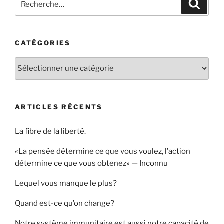
Recher
CATÉGORIES
Catégories
ARTICLES RÉCENTS
La fibre de la liberté.
«La pensée détermine ce que vous voulez, l’action
détermine ce que vous obtenez» — Inconnu
Lequel vous manque le plus?
Quand est-ce qu’on change?
Notre système immunitaire est aussi notre capacité de