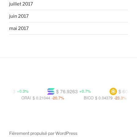
juillet 2017
juin 2017
mai 2017
13
$ 76.9263
$ 604.702
+0.3%
+0.7%
+0.
ORAI
$ 0.21044
-20.7%
BICO
$ 0.04379
-23.3%
TR
Fièrement propulsé par WordPress