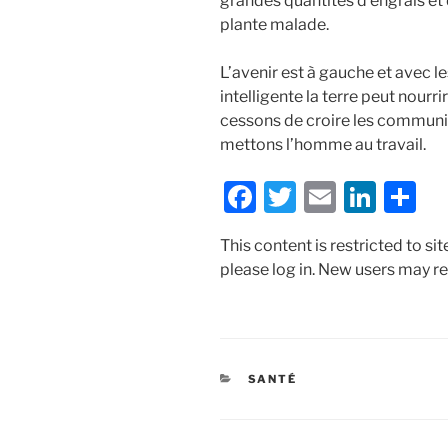
grandes quantités d’engrais et 
plante malade.
L’avenir est à gauche et avec
intelligente la terre peut nourr
cessons de croire les communi
mettons l’homme au travail.
F
T
E
Li
S
a
w
m
n
h
This content is restricted to si
c
itt
ai
k
ar
please log in. New users may re
e
er
l
e
e
b
dI
o
n
o
CATÉGORIES
SANTÉ
k