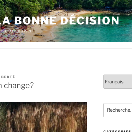
LA BONNE DÉCISION
nte à maîtriser
IBERTÉ
Choisir
n change?
une
langue
Rechercher :
CATÉGORIES