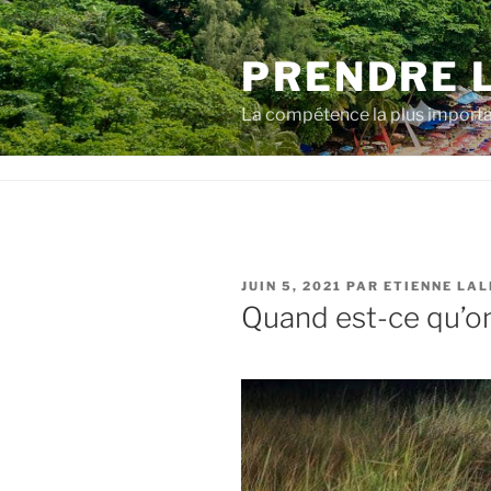
Aller
au
PRENDRE 
contenu
La compétence la plus importa
PUBLIÉ
JUIN 5, 2021
PAR
ETIENNE LAL
LE
Quand est-ce qu’o