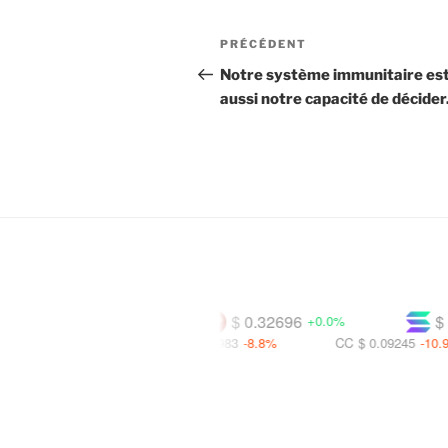
Navigation
Article
PRÉCÉDENT
de
précédent
Notre système immunitaire es
aussi notre capacité de décider
l'article
5.7863
$ 0.32696
$ 72.813
-0.4%
+0.0%
AZERO
$ 0.00983
-8.8%
CC
$ 0.09245
-10.9%