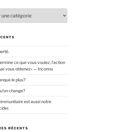
ÉCENTS
berté.
rmine ce que vous voulez, l’action
ue vous obtenez» — Inconnu
nque le plus?
qu’on change?
immunitaire est aussi notre
ider.
ES RÉCENTS