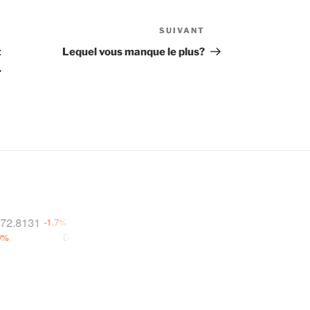
SUIVANT
Article
suivant
t
Lequel vous manque le plus?
.
1
$ 592.214
$ 1.03606
-1.7%
-0.5%
-2.6
DODO
$ 0.02107
-27.7%
COTI
$ 0.01391
+18.9%
B