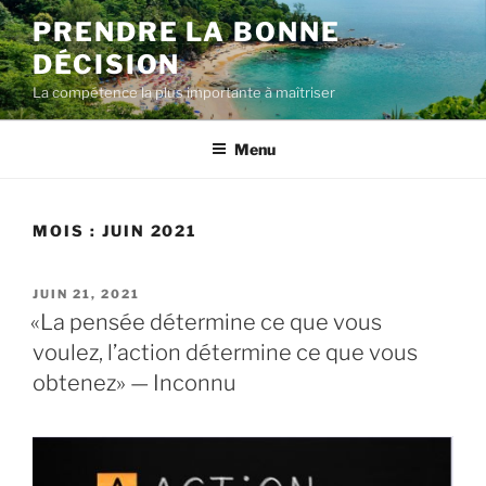
Aller
PRENDRE LA BONNE
au
DÉCISION
contenu
La compétence la plus importante à maîtriser
Menu
MOIS :
JUIN 2021
PUBLIÉ
JUIN 21, 2021
LE
«La pensée détermine ce que vous
voulez, l’action détermine ce que vous
obtenez» — Inconnu