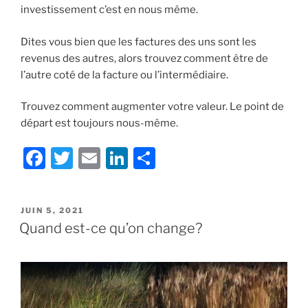
investissement c’est en nous même.
Dites vous bien que les factures des uns sont les
revenus des autres, alors trouvez comment être de
l’autre coté de la facture ou l’intermédiaire.
Trouvez comment augmenter votre valeur. Le point de
départ est toujours nous-même.
F
T
E
Li
S
a
w
m
n
h
c
itt
ai
k
ar
PUBLIÉ
JUIN 5, 2021
e
er
l
e
e
LE
Quand est-ce qu’on change?
b
dI
o
n
o