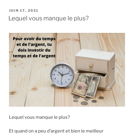
c
itt
ai
k
ar
PUBLIÉ
JUIN 17, 2021
e
er
l
e
e
LE
Lequel vous manque le plus?
b
dI
o
n
o
k
Lequel vous manque le plus?
Et quand on a peu d’argent et bien le meilleur