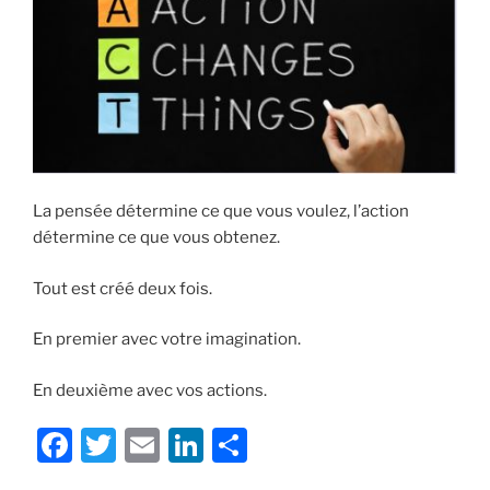
La pensée détermine ce que vous voulez, l’action
détermine ce que vous obtenez.
Tout est créé deux fois.
En premier avec votre imagination.
En deuxième avec vos actions.
F
T
E
Li
S
a
w
m
n
h