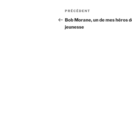
Navigation
Article
PRÉCÉDENT
de
précédent
Bob Morane, un de mes héros d
jeunesse
l'article