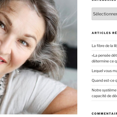
Catégories
ARTICLES R
La fibre de la li
«La pensée déte
détermine ce q
Lequel vous ma
Quand est-ce 
Notre système 
capacité de déc
COMMENTAIR