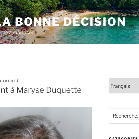
LA BONNE DÉCISION
nte à maîtriser
ALIBERTÉ
Choisir
ant à Maryse Duquette
une
langue
Rechercher :
CATÉGORIES