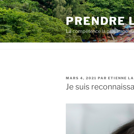
Aller
au
PRENDRE 
contenu
La compétence la plus importa
PUBLIÉ
MARS 4, 2021
PAR
ETIENNE L
LE
Je suis reconnaiss