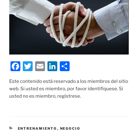
F
T
E
Li
C
a
w
m
n
o
Este contenido está reservado a los miembros del sitio
c
itt
ai
k
m
web. Si usted es miembro, por favor identifíquese. Si
e
er
l
e
p
usted no es miembro, regístrese.
b
dI
ar
o
n
tir
o
CATEGORÍAS
ENTRENAMIENTO
,
NEGOCIO
k