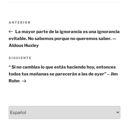
Navegación
Entrada
ANTERIOR
de
anterior:
La mayor parte de la ignorancia es una ignorancia
entradas
evitable. No sabemos porque no queremos saber. —
Aldous Huxley
Siguiente
SIGUIENTE
entrada
“ Si no cambias lo que estás haciendo hoy, entonces
todos tus mañanas se parecerán a las de ayer” – Jim
Rohn
Elegir
un
idioma