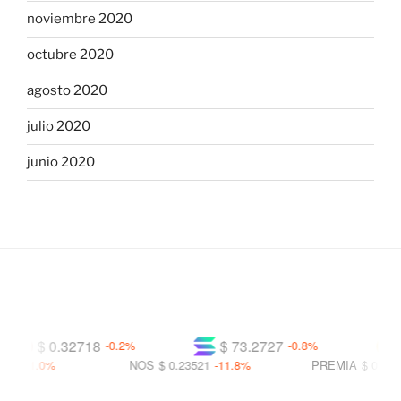
noviembre 2020
octubre 2020
agosto 2020
julio 2020
junio 2020
$ 0.32718
$ 73.2727
$
-0.2%
-0.8%
-11.0%
NOS
$ 0.23521
-11.8%
PREMIA
$ 0.01607