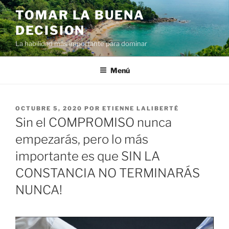
Ir
TOMAR LA BUENA
al
DECISION
contenido
La habilidad más importante para dominar
Menú
PUBLICADO
OCTUBRE 5, 2020
POR
ETIENNE LALIBERTÉ
EN
Sin el COMPROMISO nunca
empezarás, pero lo más
importante es que SIN LA
CONSTANCIA NO TERMINARÁS
NUNCA!