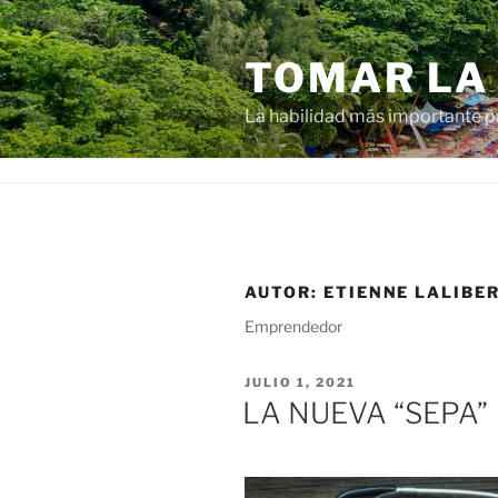
Ir
al
TOMAR LA
contenido
La habilidad más importante 
AUTOR:
ETIENNE LALIBE
Emprendedor
PUBLICADO
JULIO 1, 2021
EN
LA NUEVA “SEPA”