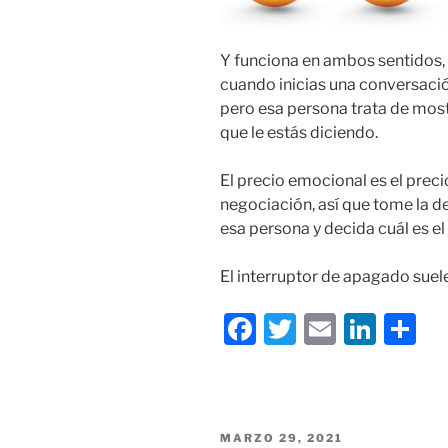
Y funciona en ambos sentidos,
cuando inicias una conversación
pero esa persona trata de mostr
que le estás diciendo.
El precio emocional es el prec
negociación, así que tome la d
esa persona y decida cuál es el
El interruptor de apagado suele
F
T
E
Li
C
a
w
m
n
o
c
itt
ai
k
m
e
er
l
e
p
PUBLICADO
MARZO 29, 2021