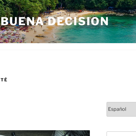
 BUENA DECISION
para dominar
RTÉ
Elegir
un
idioma
Buscar