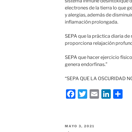
sistema inmune desintoxique d
electrones de la tierra lo que 
y alergias, además de disminuir
inflamación prolongada.
SEPA que la práctica diaria de 
proporciona relajación profund
SEPA que hacer ejercicio físico
genera endorfinas.”
“SEPA QUE LA OSCURIDAD NO
F
T
E
Li
C
a
w
m
n
o
c
itt
ai
k
m
e
er
l
e
p
PUBLICADO
MAYO 3, 2021
b
dI
ar
EN