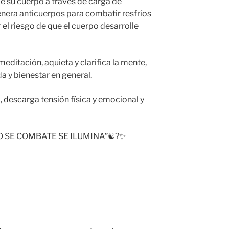
e su cuerpo a través de carga de
genera anticuerpos para combatir resfríos
 el riesgo de que el cuerpo desarrolle
meditación, aquieta y clarifica la mente,
a y bienestar en general.
, descarga tensión física y emocional y
 SE COMBATE SE ILUMINA”☯️?✨