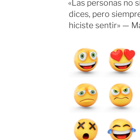
«Las personas no s
o
n
tir
dices, pero siempr
o
hiciste sentir» — 
k