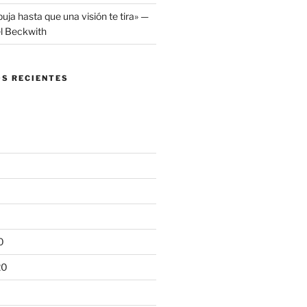
puja hasta que una visión te tira» —
el Beckwith
S RECIENTES
0
20