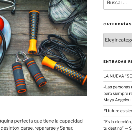
por:
CATEGORÍAS
Categorías
ENTRADAS R
LA NUEVA “SE
«Las personas 
pero siempre re
Maya Angelou
El futuro es sie
quina perfecta que tiene la capacidad
“Es la elección
desintoxicarse, repararse y Sanar.
tu destino” — S