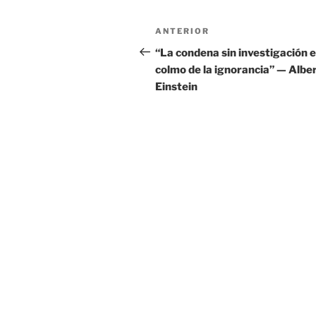
Navegación
Entrada
ANTERIOR
de
anterior:
“La condena sin investigación e
colmo de la ignorancia” — Albe
entradas
Einstein