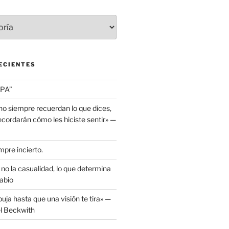
ECIENTES
PA”
no siempre recuerdan lo que dices,
cordarán cómo les hiciste sentir» —
mpre incierto.
, no la casualidad, lo que determina
abio
puja hasta que una visión te tira» —
el Beckwith