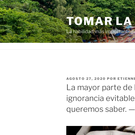
Ir
al
TOMAR LA
contenido
La habilidad más importante 
PUBLICADO
AGOSTO 27, 2020
POR
ETIENN
EN
La mayor parte de 
ignorancia evitab
queremos saber. 