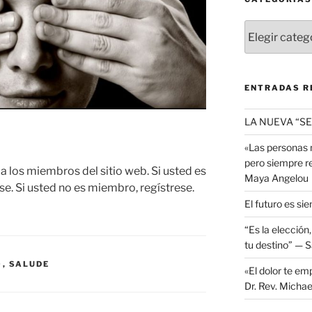
Categorías
ENTRADAS R
LA NUEVA “SE
«Las personas 
pero siempre re
a los miembros del sitio web. Si usted es
Maya Angelou
e. Si usted no es miembro, regístrese.
El futuro es sie
“Es la elección
tu destino” — S
O
,
SALUDE
«El dolor te em
Dr. Rev. Micha