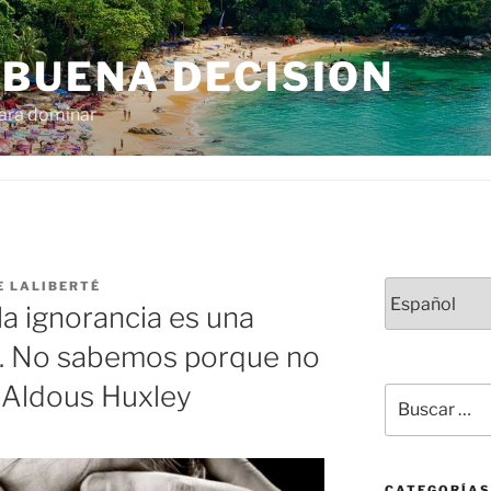
 BUENA DECISION
para dominar
E LALIBERTÉ
Elegir
la ignorancia es una
un
idioma
le. No sabemos porque no
—Aldous Huxley
Buscar
por:
CATEGORÍAS