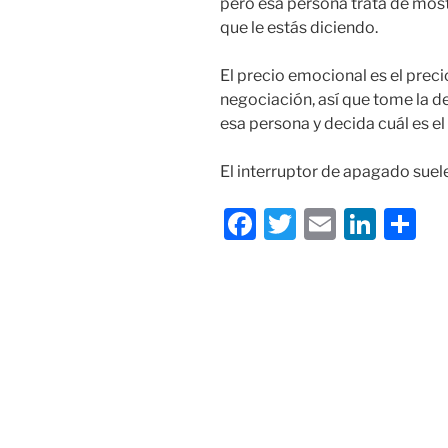
pero esa persona trata de mostr
que le estás diciendo.
El precio emocional es el prec
negociación, así que tome la d
esa persona y decida cuál es el
El interruptor de apagado suele
F
T
E
Li
C
a
w
m
n
o
c
itt
ai
k
m
e
er
l
e
p
b
dI
ar
o
n
tir
o
k