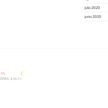
julio 2020
junio 2020
$ 593.207
$ 1.02907
+0.0%
-1.7%
L
$ 24.5364
-32.2%
COTI
$ 0.01363
+20.5%
BICO
$ 0.0