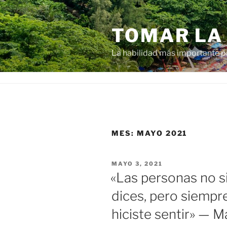
Ir
al
TOMAR LA
contenido
La habilidad más importante 
MES:
MAYO 2021
PUBLICADO
MAYO 3, 2021
EN
«Las personas no s
dices, pero siempr
hiciste sentir» — 