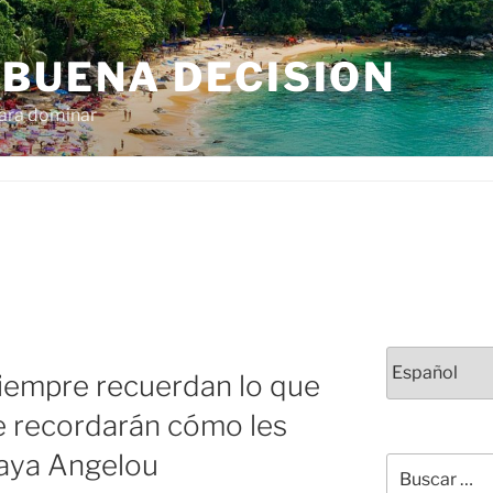
 BUENA DECISION
para dominar
Elegir
iempre recuerdan lo que
un
idioma
e recordarán cómo les
Maya Angelou
Buscar
por: