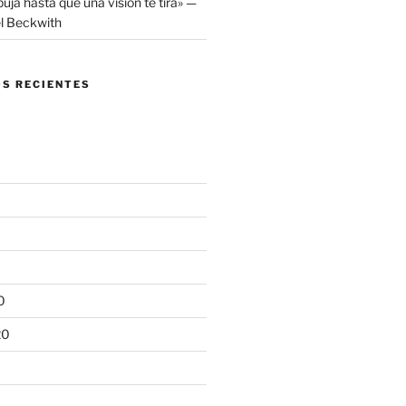
puja hasta que una visión te tira» —
el Beckwith
S RECIENTES
0
20