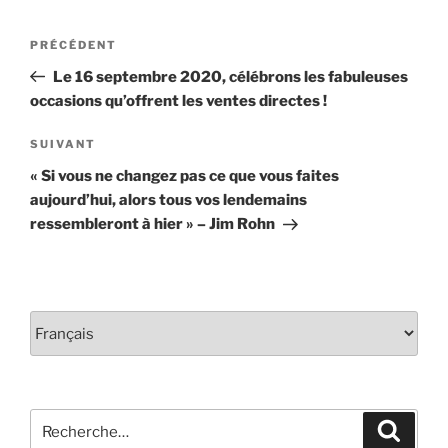
Navigation
Article
PRÉCÉDENT
de
précédent
Le 16 septembre 2020, célébrons les fabuleuses
l'article
occasions qu’offrent les ventes directes !
Article
SUIVANT
suivant
« Si vous ne changez pas ce que vous faites
aujourd’hui, alors tous vos lendemains
ressembleront à hier » – Jim Rohn
Choisir
une
langue
Rechercher :
Recher