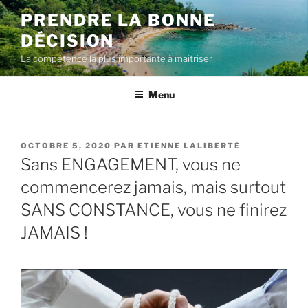
Aller
PRENDRE LA BONNE
au
DÉCISION
contenu
La compétence la plus importante à maîtriser
Menu
PUBLIÉ
OCTOBRE 5, 2020
PAR
ETIENNE LALIBERTÉ
LE
Sans ENGAGEMENT, vous ne
commencerez jamais, mais surtout
SANS CONSTANCE, vous ne finirez
JAMAIS !