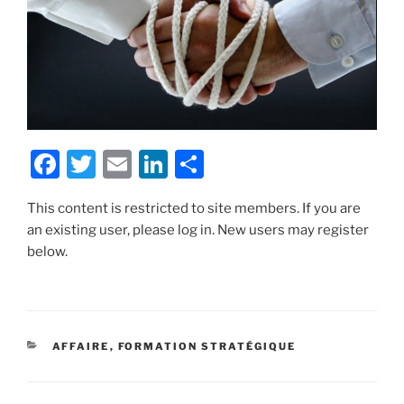
F
T
E
Li
S
a
w
m
n
h
This content is restricted to site members. If you are
c
itt
ai
k
ar
an existing user, please log in. New users may register
e
er
l
e
e
below.
b
dI
o
n
o
CATÉGORIES
AFFAIRE
,
FORMATION STRATÉGIQUE
k