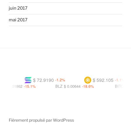
juin 2017
mai 2017
$ 72.9190
$ 592.105
%
-1.2%
-1.1%
$ 0.01862
-15.1%
BLZ
$ 0.00644
-18.6%
BITCOIN
$ 0
Fièrement propulsé par WordPress