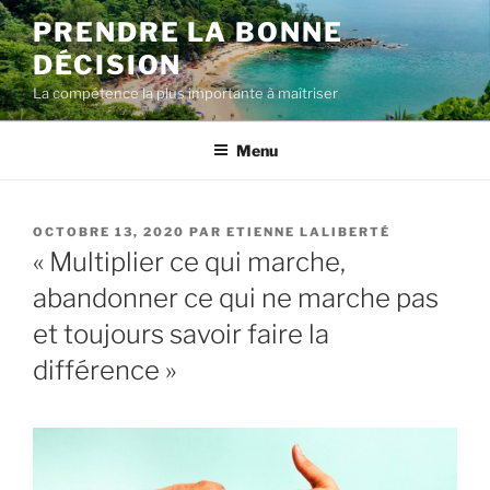
Aller
PRENDRE LA BONNE
au
DÉCISION
contenu
La compétence la plus importante à maîtriser
Menu
PUBLIÉ
OCTOBRE 13, 2020
PAR
ETIENNE LALIBERTÉ
LE
« Multiplier ce qui marche,
abandonner ce qui ne marche pas
et toujours savoir faire la
différence »