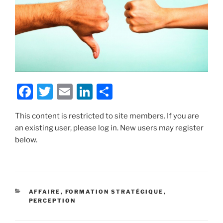
F
T
E
Li
S
a
w
m
n
h
This content is restricted to site members. If you are
c
itt
ai
k
ar
an existing user, please log in. New users may register
e
er
l
e
e
below.
b
dI
o
n
o
CATÉGORIES
AFFAIRE
,
FORMATION STRATÉGIQUE
,
k
PERCEPTION