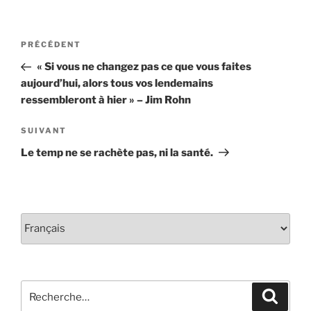
Navigation
Article
PRÉCÉDENT
de
précédent
« Si vous ne changez pas ce que vous faites
l'article
aujourd’hui, alors tous vos lendemains
ressembleront à hier » – Jim Rohn
Article
SUIVANT
suivant
Le temp ne se rachète pas, ni la santé.
Choisir
une
langue
Rechercher :
Recher