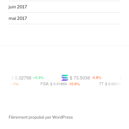
juin 2017
mai 2017
$ 0.32756
$ 73.5036
$ 
+0.3%
-0.8%
1
-9.9%
FIDA
$ 0.01869
-10.6%
TT
$ 0.00028
-11.0%
Fièrement propulsé par WordPress