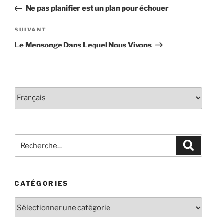
de
précédent
Ne pas planifier est un plan pour échouer
l'article
Article
SUIVANT
suivant
Le Mensonge Dans Lequel Nous Vivons
Choisir
une
langue
Rechercher :
Recher
CATÉGORIES
Catégories