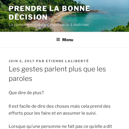
Aller
PRENDRE LA BONNE
au
DÉCISION
contenu
La compétence la plus importante à maîtriser
Menu
PUBLIÉ
JUIN 2, 2017
PAR
ETIENNE LALIBERTÉ
LE
Les gestes parlent plus que les
paroles
Que dire de plus?
Il est facile de dire des choses mais cela prend des
efforts pour les faire et en assumer le suivi.
Lorsque qu’une personne ne fait pas ce qu’elle a dit