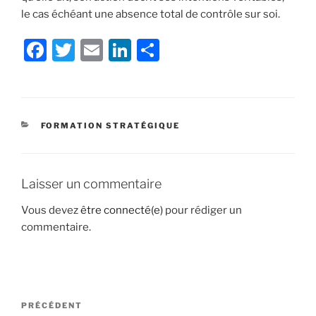
le cas échéant une absence total de contrôle sur soi.
F
T
E
Li
S
a
w
m
n
h
c
itt
ai
k
ar
e
er
l
e
e
CATÉGORIES
FORMATION STRATÉGIQUE
b
dI
o
n
o
Laisser un commentaire
k
Vous devez
être connecté(e)
pour rédiger un
commentaire.
Navigation
Article
PRÉCÉDENT