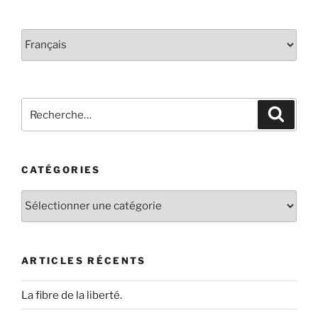
Choisir
une
langue
Rechercher :
Recher
CATÉGORIES
Catégories
ARTICLES RÉCENTS
La fibre de la liberté.