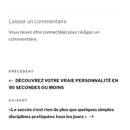
o
n
o
Laisser un commentaire
k
Vous devez
être connecté(e)
pour rédiger un
commentaire.
Navigation
Article
PRÉCÉDENT
de
précédent
DÉCOUVREZ VOTRE VRAIE PERSONNALITÉ EN
l'article
90 SECONDES OU MOINS
Article
SUIVANT
suivant
«Le succès n’est rien de plus que quelques simples
disciplines pratiquées tous les jours »