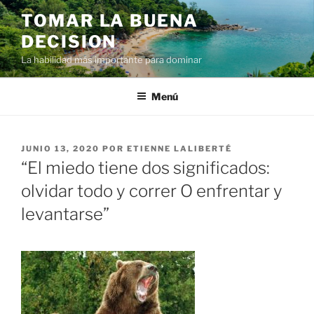
Ir
TOMAR LA BUENA
al
DECISION
contenido
La habilidad más importante para dominar
Menú
PUBLICADO
JUNIO 13, 2020
POR
ETIENNE LALIBERTÉ
EN
“El miedo tiene dos significados:
olvidar todo y correr O enfrentar y
levantarse”