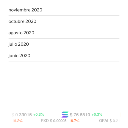
noviembre 2020
octubre 2020
agosto 2020
julio 2020
junio 2020
$ 0.33015
$ 76.6810
$ 
+0.3%
+0.3%
441
-16.2%
RXD
$ 0.00005
-16.7%
ORAI
$ 0.21111
-20