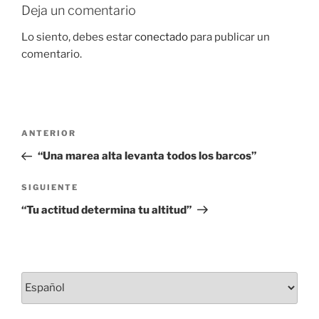
o
Deja un comentario
k
Lo siento, debes estar
conectado
para publicar un
comentario.
Navegación
Entrada
ANTERIOR
de
anterior:
“Una marea alta levanta todos los barcos”
entradas
Siguiente
SIGUIENTE
entrada
“Tu actitud determina tu altitud”
Elegir
un
idioma