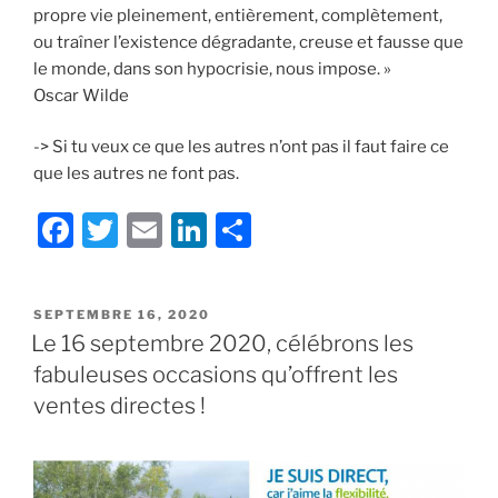
propre vie pleinement, entièrement, complètement,
ou traîner l’existence dégradante, creuse et fausse que
le monde, dans son hypocrisie, nous impose. »
Oscar Wilde
-> Si tu veux ce que les autres n’ont pas il faut faire ce
que les autres ne font pas.
F
T
E
Li
S
a
w
m
n
h
c
itt
ai
k
ar
PUBLIÉ
SEPTEMBRE 16, 2020
e
er
l
e
e
LE
Le 16 septembre 2020, célébrons les
b
dI
fabuleuses occasions qu’offrent les
o
n
ventes directes !
o
k