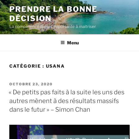
Aller
PRENDRE LA BONNE
au
DÉCISION
contenu
La compétence la plus importante à maîtriser
Menu
CATÉGORIE :
USANA
PUBLIÉ
OCTOBRE 23, 2020
LE
« De petits pas faits à la suite les uns des
autres mènent à des résultats massifs
dans le futur » – Simon Chan