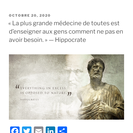
a
w
m
n
h
c
itt
ai
k
ar
PUBLIÉ
OCTOBRE 20, 2020
e
er
l
e
e
LE
« La plus grande médecine de toutes est
b
dI
d’enseigner aux gens comment ne pas en
o
n
avoir besoin. » — Hippocrate
o
k
F
T
E
Li
S