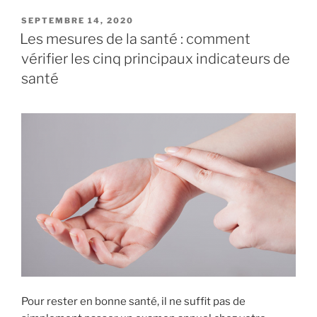
c
itt
ai
k
ar
PUBLIÉ
SEPTEMBRE 14, 2020
e
er
l
e
e
LE
Les mesures de la santé : comment
b
dI
vérifier les cinq principaux indicateurs de
o
n
santé
o
k
Pour rester en bonne santé, il ne suffit pas de