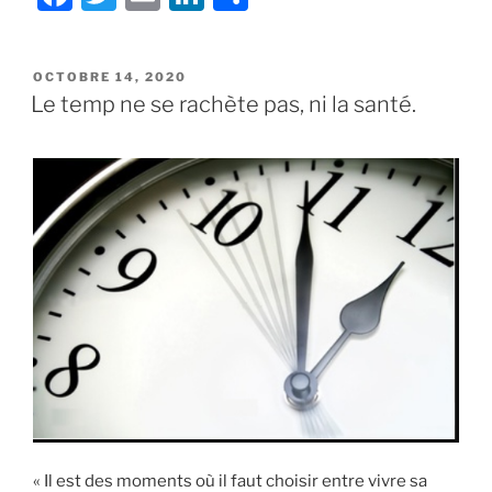
a
w
m
n
h
c
itt
ai
k
ar
PUBLIÉ
OCTOBRE 14, 2020
e
er
l
e
e
LE
Le temp ne se rachète pas, ni la santé.
b
dI
o
n
o
k
« Il est des moments où il faut choisir entre vivre sa